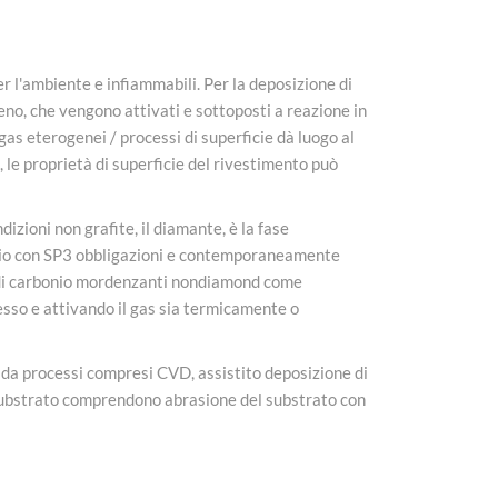
r l'ambiente e infiammabili. Per la deposizione di
no, che vengono attivati ​​e sottoposti a reazione in
gas eterogenei / processi di superficie dà luogo al
, le proprietà di superficie del rivestimento può
izioni non grafite, il diamante, è la fase
bonio con SP3 obbligazioni e contemporaneamente
ni di carbonio mordenzanti nondiamond come
cesso e attivando il gas sia termicamente o
to da processi compresi CVD, assistito deposizione di
 substrato comprendono abrasione del substrato con