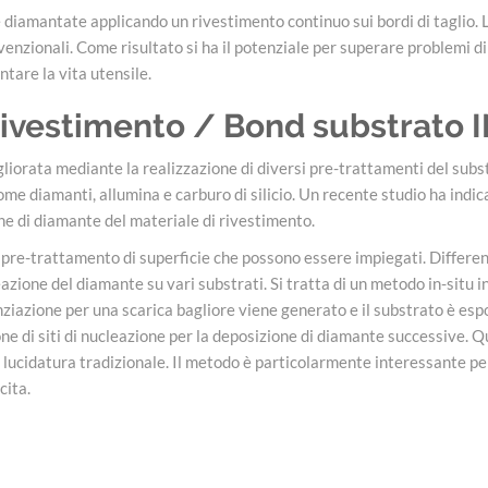
amantate applicando un rivestimento continuo sui bordi di taglio. La
nzionali. Come risultato si ha il potenziale per superare problemi di
entare la vita utensile.
Rivestimento / Bond substrato 
iorata mediante la realizzazione di diversi pre-trattamenti del subst
come diamanti, allumina e carburo di silicio. Un recente studio ha indic
ne di diamante del materiale di rivestimento.
 pre-trattamento di superficie che possono essere impiegati. Differenz
zione del diamante su vari substrati. Si tratta di un metodo in-situ 
enziazione per una scarica bagliore viene generato e il substrato è e
one di siti di nucleazione per la deposizione di diamante successive. Q
 lucidatura tradizionale. Il metodo è particolarmente interessante per
cita.