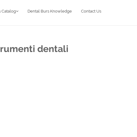
 Catalog
Dental Burs Knowledge
Contact Us
trumenti dentali