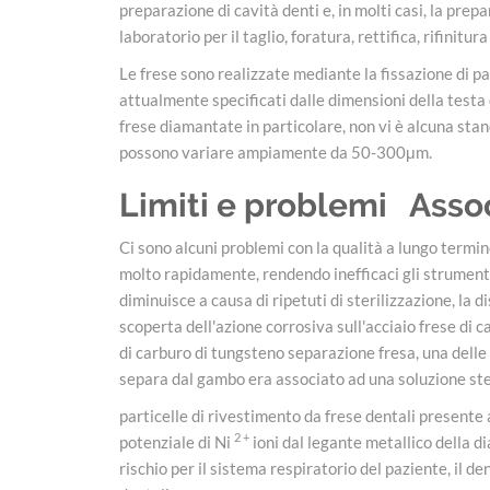
preparazione di cavità denti e, in molti casi, la prep
laboratorio per il taglio, foratura, rettifica, rifinitu
Le frese sono realizzate mediante la fissazione di pa
attualmente specificati dalle dimensioni della testa 
frese diamantate in particolare, non vi è alcuna stan
possono variare ampiamente da 50-300μm.
Limiti e problemi
Asso
Ci sono alcuni problemi con la qualità a lungo termine
molto rapidamente, rendendo inefficaci gli strumenti 
diminuisce a causa di ripetuti di sterilizzazione, la 
scoperta dell'azione corrosiva sull'acciaio frese di c
di carburo di tungsteno separazione fresa, una delle 
separa dal gambo era associato ad una soluzione ster
particelle di rivestimento da frese dentali presente a
2 +
potenziale di Ni
ioni dal legante metallico della d
rischio per il sistema respiratorio del paziente, il 