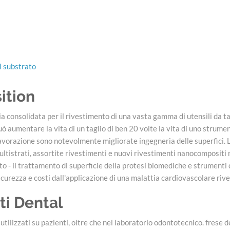
l substrato
ition
consolidata per il rivestimento di una vasta gamma di utensili da tagl
uò aumentare la vita di un taglio di ben 20 volte la vita di uno strumento
in lavorazione sono notevolmente migliorate ingegneria delle superfici.
ultistrati, assortite rivestimenti e nuovi rivestimenti nanocompositi
o - il trattamento di superficie della protesi biomediche e strumenti 
 sicurezza e costi dall'applicazione di una malattia cardiovascolare riv
ti Dental
izzati su pazienti, oltre che nel laboratorio odontotecnico. frese den