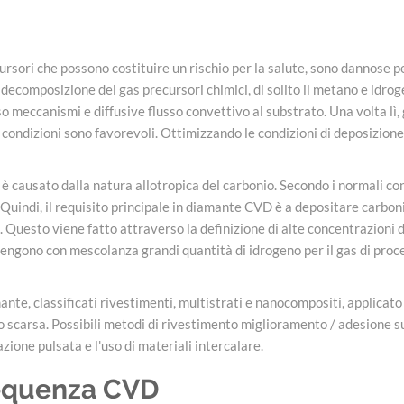
sori che possono costituire un rischio per la salute, sono dannose pe
ecomposizione dei gas precursori chimici, di solito il metano e idroge
 meccanismi e diffusive flusso convettivo al substrato. Una volta lì, 
e condizioni sono favorevoli. Ottimizzando le condizioni di deposizione
 causato dalla natura allotropica del carbonio. Secondo i normali cond
 Quindi, il requisito principale in diamante CVD è a depositare car
i. Questo viene fatto attraverso la definizione di alte concentrazio
ottengono con mescolanza grandi quantità di idrogeno per il gas di pro
mante, classificati rivestimenti, multistrati e nanocompositi, applica
o scarsa. Possibili metodi di rivestimento miglioramento / adesione
azione pulsata e l'uso di materiali intercalare.
requenza CVD