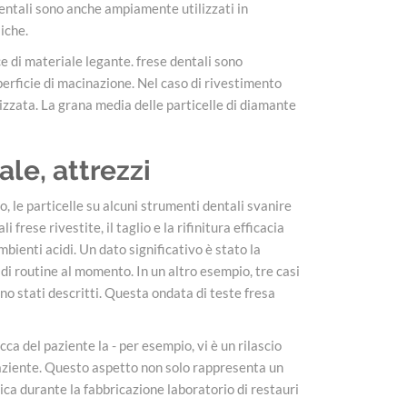
 dentali sono anche ampiamente utilizzati in
liche.
e di materiale legante. frese dentali sono
uperficie di macinazione. Nel caso di rivestimento
lizzata. La grana media delle particelle di diamante
le, attrezzi
o, le particelle su alcuni strumenti dentali svanire
ese rivestite, il taglio e la rifinitura efficacia
mbienti acidi. Un dato significativo è stato la
o di routine al momento. In un altro esempio, tre casi
no stati descritti. Questa ondata di teste fresa
ca del paziente la - per esempio, vi è un rilascio
 paziente. Questo aspetto non solo rappresenta un
ica durante la fabbricazione laboratorio di restauri