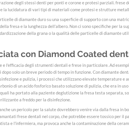
arazione degli stessi denti per ponti e corone e protesi parziali. frese
ra e la lucidatura di vari tipi di materiali come protesi e strutture metal
rticelle di diamante duro su una superficie di supporto con una matric
della fresa e la lunghezza dell'albero. Non ci sono specifiche per la s
dardizzazione della grana o la qualità delle particelle di diamante uti
ciata con Diamond Coated denta
 e l'efficacia degli strumenti dentali e frese in particolare. Ad esempi
dopo solo un breve periodo di tempo in funzione. Con diamante dentali fr
disinfezione e pulizia, i processi che utilizzano elevate temperature e a
arbonio di un acido fosforico basato soluzione di pulizia, che era in us
quali ha portato alla paziente deglutizione la fresa testa separata, so
ilizzante a freddo per la disinfezione.
nche un pericolo per la salute dovrebbero venire via dalla fresa in boc
iamantati frese dentali nel corpo, che potrebbe essere tossico per il
dentista e l'infermiera, ma provoca anche la contaminazione della ceram