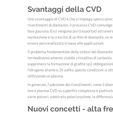
Svantaggi della CVD
Uno svantaggio di CVD è che si impiega spesso precur
rivestimenti di diamante, il processo CVD coinvolge d
fase gassosa. Essi vengono poi trasportati attraverso
nucleazione e la crescita di un film di diamante, se l
essere personalizzato in base alle applicazioni.
Il problema fondamentale della sintesi del diamante è
termodinamicamente stabile cristallino di carbonio.
sopprimere la formazione di grafite sp2 obbligazion
l'idrogeno atomico. Di solito, queste condizioni si 
utilizzando un plasma.
In generale, l'adesione dei rivestimenti, come il dia
ioni e plasma CVD su superfici complesse è piuttost
varie polveri, substrato polarizzazione, la differenzi
Nuovi concetti - alta f